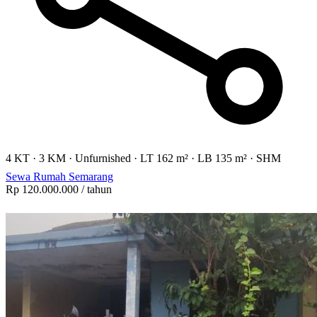
4 KT
·
3 KM
·
Unfurnished
·
LT 162 m²
·
LB 135 m²
·
SHM
Sewa Rumah Semarang
Rp 120.000.000
/ tahun