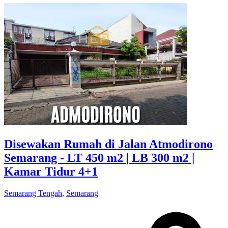
Disewakan Rumah di Jalan Atmodirono
Semarang - LT 450 m2 | LB 300 m2 |
Kamar Tidur 4+1
Semarang Tengah
,
Semarang