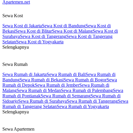
Apartemen.net
Sewa Kost
Sewa Kost di Jakarta
Sewa Kost di Bandung
Sewa Kost di
Bekasi
Sewa Kost di Blitar
Sewa Kost di Malang
Sewa Kost di
Surabaya
Sewa Kost di Tangerang
Sewa Kost di Tangerang
Selatan
Sewa Kost di Yogyakarta
Selengkapnya
Sewa Rumah
Sewa Rumah di Jakarta
Sewa Rumah di Bali
Sewa Rumah di
Bandung
Sewa Rumah di Bekasi
Sewa Rumah di Bogor
Sewa
Rumah di Depok
Sewa Rumah di Jember
Sewa Rumah di
Malang
Sewa Rumah di Medan
Sewa Rumah di Palembang
Sewa
Rumah di Pontianak
Sewa Rumah di Semarang
Sewa Rumah di
Sidoarjo
Sewa Rumah di Surabaya
Sewa Rumah di Tangerang
Sewa
Rumah di Tangerang Selatan
Sewa Rumah di Yogyakarta
Selengkapnya
Sewa Apartemen