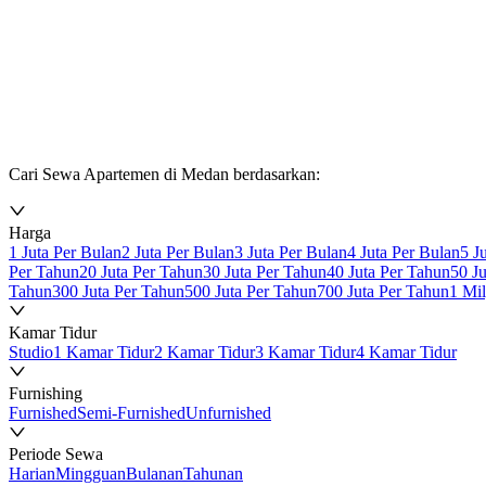
Cari Sewa Apartemen di Medan berdasarkan:
Harga
1 Juta Per Bulan
2 Juta Per Bulan
3 Juta Per Bulan
4 Juta Per Bulan
5 J
Per Tahun
20 Juta Per Tahun
30 Juta Per Tahun
40 Juta Per Tahun
50 J
Tahun
300 Juta Per Tahun
500 Juta Per Tahun
700 Juta Per Tahun
1 Mi
Kamar Tidur
Studio
1 Kamar Tidur
2 Kamar Tidur
3 Kamar Tidur
4 Kamar Tidur
Furnishing
Furnished
Semi-Furnished
Unfurnished
Periode Sewa
Harian
Mingguan
Bulanan
Tahunan