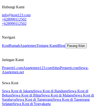
Hubungi Kami
info@kost123.com
+628999112502
+628999112502
Navigasi
Kost
Rumah
Apartemen
Tentang Kami
Blog
Pasang Iklan
Jaringan Kami
Properti1.com
Apartemen123.com
SitusProperti.com
Sewa-
Apartemen.net
Sewa Kost
Sewa Kost di Jakarta
Sewa Kost di Bandung
Sewa Kost di
Bekasi
Sewa Kost di Blitar
Sewa Kost di Malang
Sewa Kost di
Surabaya
Sewa Kost di Tangerang
Sewa Kost di Tangerang
Selatan
Sewa Kost di Yogyakarta