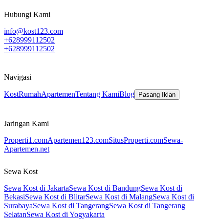
Hubungi Kami
info@kost123.com
+628999112502
+628999112502
Navigasi
Kost
Rumah
Apartemen
Tentang Kami
Blog
Pasang Iklan
Jaringan Kami
Properti1.com
Apartemen123.com
SitusProperti.com
Sewa-
Apartemen.net
Sewa Kost
Sewa Kost di Jakarta
Sewa Kost di Bandung
Sewa Kost di
Bekasi
Sewa Kost di Blitar
Sewa Kost di Malang
Sewa Kost di
Surabaya
Sewa Kost di Tangerang
Sewa Kost di Tangerang
Selatan
Sewa Kost di Yogyakarta