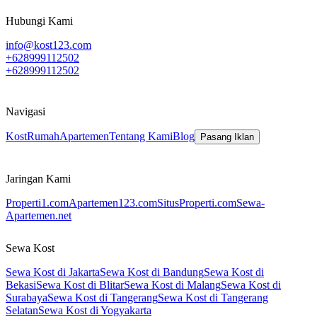
Hubungi Kami
info@kost123.com
+628999112502
+628999112502
Navigasi
Kost
Rumah
Apartemen
Tentang Kami
Blog
Pasang Iklan
Jaringan Kami
Properti1.com
Apartemen123.com
SitusProperti.com
Sewa-
Apartemen.net
Sewa Kost
Sewa Kost di Jakarta
Sewa Kost di Bandung
Sewa Kost di
Bekasi
Sewa Kost di Blitar
Sewa Kost di Malang
Sewa Kost di
Surabaya
Sewa Kost di Tangerang
Sewa Kost di Tangerang
Selatan
Sewa Kost di Yogyakarta