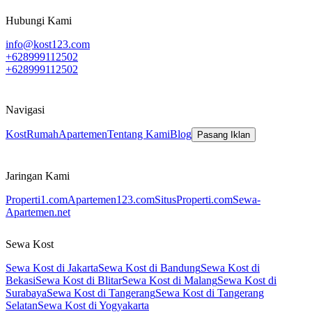
Hubungi Kami
info@kost123.com
+628999112502
+628999112502
Navigasi
Kost
Rumah
Apartemen
Tentang Kami
Blog
Pasang Iklan
Jaringan Kami
Properti1.com
Apartemen123.com
SitusProperti.com
Sewa-
Apartemen.net
Sewa Kost
Sewa Kost di Jakarta
Sewa Kost di Bandung
Sewa Kost di
Bekasi
Sewa Kost di Blitar
Sewa Kost di Malang
Sewa Kost di
Surabaya
Sewa Kost di Tangerang
Sewa Kost di Tangerang
Selatan
Sewa Kost di Yogyakarta