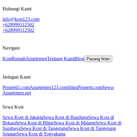
Hubungi Kami
info@kost123.com
+628999112502
+628999112502
Navigasi
Kost
Rumah
Apartemen
Tentang Kami
Blog
Pasang Iklan
Jaringan Kami
Properti1.com
Apartemen123.com
SitusProperti.com
Sewa-
Apartemen.net
Sewa Kost
Sewa Kost di Jakarta
Sewa Kost di Bandung
Sewa Kost di
Bekasi
Sewa Kost di Blitar
Sewa Kost di Malang
Sewa Kost di
Surabaya
Sewa Kost di Tangerang
Sewa Kost di Tangerang
Selatan
Sewa Kost di Yogyakarta