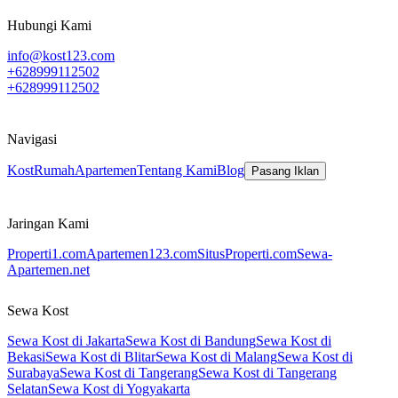
Hubungi Kami
info@kost123.com
+628999112502
+628999112502
Navigasi
Kost
Rumah
Apartemen
Tentang Kami
Blog
Pasang Iklan
Jaringan Kami
Properti1.com
Apartemen123.com
SitusProperti.com
Sewa-
Apartemen.net
Sewa Kost
Sewa Kost di Jakarta
Sewa Kost di Bandung
Sewa Kost di
Bekasi
Sewa Kost di Blitar
Sewa Kost di Malang
Sewa Kost di
Surabaya
Sewa Kost di Tangerang
Sewa Kost di Tangerang
Selatan
Sewa Kost di Yogyakarta