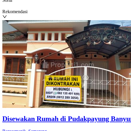
Sortir
Rekomendasi
Disewakan Rumah di Pudakpayung Banyum