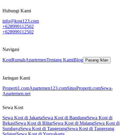
Hubungi Kami
info@kost123.com
+628999112502
+628999112502
Navigasi
Kost
Rumah
Apartemen
Tentang Kami
Blog
Pasang Iklan
Jaringan Kami
Properti1.com
Apartemen123.com
SitusProperti.com
Sewa-
Apartemen.net
Sewa Kost
Sewa Kost di Jakarta
Sewa Kost di Bandung
Sewa Kost di
Bekasi
Sewa Kost di Blitar
Sewa Kost di Malang
Sewa Kost di
Surabaya
Sewa Kost di Tangerang
Sewa Kost di Tangerang
Selatan
Sewa Kost di Yogyakarta