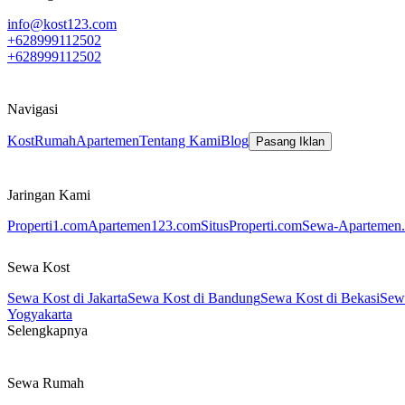
info@kost123.com
+628999112502
+628999112502
Navigasi
Kost
Rumah
Apartemen
Tentang Kami
Blog
Pasang Iklan
Jaringan Kami
Properti1.com
Apartemen123.com
SitusProperti.com
Sewa-Apartemen.
Sewa Kost
Sewa Kost di Jakarta
Sewa Kost di Bandung
Sewa Kost di Bekasi
Sewa
Yogyakarta
Selengkapnya
Sewa Rumah