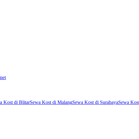
net
 Kost di Blitar
Sewa Kost di Malang
Sewa Kost di Surabaya
Sewa Kost