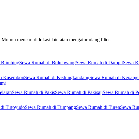
Mohon mencari di lokasi lain atau mengatur ulang filter.
 Blimbing
Sewa Rumah di Bululawang
Sewa Rumah di Dampit
Sewa R
i Kasembon
Sewa Rumah di Kedungkandang
Sewa Rumah di Kepanje
um)
elaran
Sewa Rumah di Pakis
Sewa Rumah di Pakisaji
Sewa Rumah di P
di Tirtoyudo
Sewa Rumah di Tumpang
Sewa Rumah di Turen
Sewa Rum