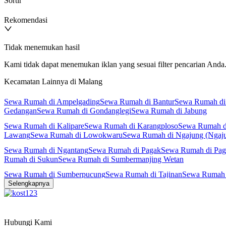
Sortir
Rekomendasi
Tidak menemukan hasil
Kami tidak dapat menemukan iklan yang sesuai filter pencarian Anda. 
Kecamatan Lainnya di Malang
Sewa Rumah di Ampelgading
Sewa Rumah di Bantur
Sewa Rumah di
Gedangan
Sewa Rumah di Gondanglegi
Sewa Rumah di Jabung
Sewa Rumah di Kalipare
Sewa Rumah di Karangploso
Sewa Rumah d
Lawang
Sewa Rumah di Lowokwaru
Sewa Rumah di Ngajung (Ngaj
Sewa Rumah di Ngantang
Sewa Rumah di Pagak
Sewa Rumah di Pag
Rumah di Sukun
Sewa Rumah di Sumbermanjing Wetan
Sewa Rumah di Sumberpucung
Sewa Rumah di Tajinan
Sewa Rumah 
Selengkapnya
Hubungi Kami