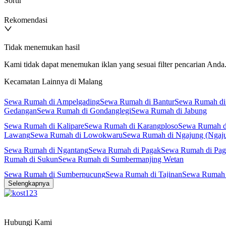
Sortir
Rekomendasi
Tidak menemukan hasil
Kami tidak dapat menemukan iklan yang sesuai filter pencarian Anda. 
Kecamatan Lainnya di Malang
Sewa Rumah di Ampelgading
Sewa Rumah di Bantur
Sewa Rumah di
Gedangan
Sewa Rumah di Gondanglegi
Sewa Rumah di Jabung
Sewa Rumah di Kalipare
Sewa Rumah di Karangploso
Sewa Rumah d
Lawang
Sewa Rumah di Lowokwaru
Sewa Rumah di Ngajung (Ngaj
Sewa Rumah di Ngantang
Sewa Rumah di Pagak
Sewa Rumah di Pag
Rumah di Sukun
Sewa Rumah di Sumbermanjing Wetan
Sewa Rumah di Sumberpucung
Sewa Rumah di Tajinan
Sewa Rumah 
Selengkapnya
Hubungi Kami