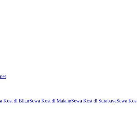
net
 Kost di Blitar
Sewa Kost di Malang
Sewa Kost di Surabaya
Sewa Kost