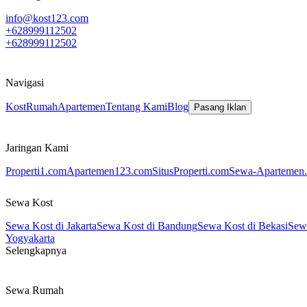
info@kost123.com
+628999112502
+628999112502
Navigasi
Kost
Rumah
Apartemen
Tentang Kami
Blog
Pasang Iklan
Jaringan Kami
Properti1.com
Apartemen123.com
SitusProperti.com
Sewa-Apartemen.
Sewa Kost
Sewa Kost di Jakarta
Sewa Kost di Bandung
Sewa Kost di Bekasi
Sewa
Yogyakarta
Selengkapnya
Sewa Rumah