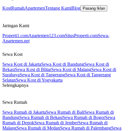
Kost
Rumah
Apartemen
Tentang Kami
Blog
Pasang Iklan
Jaringan Kami
Properti1.com
Apartemen123.com
SitusProperti.com
Sewa-
Apartemen.net
Sewa Kost
Sewa Kost di Jakarta
Sewa Kost di Bandung
Sewa Kost di
Bekasi
Sewa Kost di Blitar
Sewa Kost di Malang
Sewa Kost di
Surabaya
Sewa Kost di Tangerang
Sewa Kost di Tangerang
Selatan
Sewa Kost di Yogyakarta
Selengkapnya
Sewa Rumah
Sewa Rumah di Jakarta
Sewa Rumah di Bali
Sewa Rumah di
Bandung
Sewa Rumah di Bekasi
Sewa Rumah di Bogor
Sewa
Rumah di Depok
Sewa Rumah di Jember
Sewa Rumah di
Malang
Sewa Rumah di Medan
Sewa Rumah di Palembang
Sewa