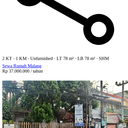
2 KT
·
1 KM
·
Unfurnished
·
LT 78 m²
·
LB 78 m²
·
SHM
Sewa Rumah Malang
Rp 37.000.000
/ tahun