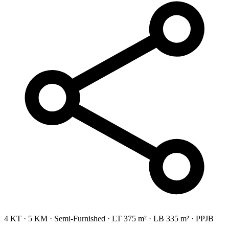
4 KT
·
5 KM
·
Semi-Furnished
·
LT 375 m²
·
LB 335 m²
·
PPJB