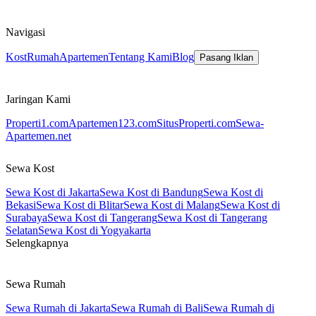
Navigasi
Kost
Rumah
Apartemen
Tentang Kami
Blog
Pasang Iklan
Jaringan Kami
Properti1.com
Apartemen123.com
SitusProperti.com
Sewa-
Apartemen.net
Sewa Kost
Sewa Kost di Jakarta
Sewa Kost di Bandung
Sewa Kost di
Bekasi
Sewa Kost di Blitar
Sewa Kost di Malang
Sewa Kost di
Surabaya
Sewa Kost di Tangerang
Sewa Kost di Tangerang
Selatan
Sewa Kost di Yogyakarta
Selengkapnya
Sewa Rumah
Sewa Rumah di Jakarta
Sewa Rumah di Bali
Sewa Rumah di