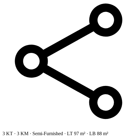
3 KT
·
3 KM
·
Semi-Furnished
·
LT 97 m²
·
LB 88 m²