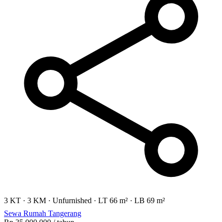
3 KT
·
3 KM
·
Unfurnished
·
LT 66 m²
·
LB 69 m²
Sewa Rumah Tangerang