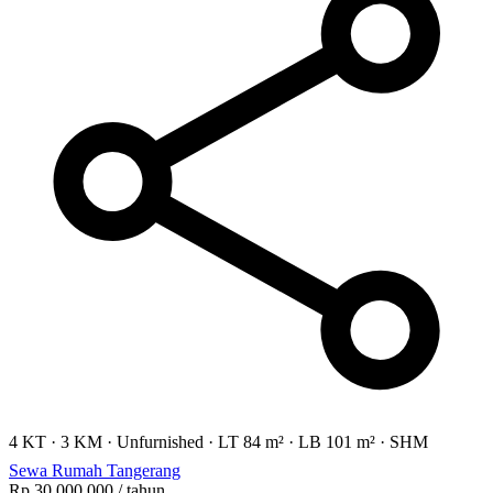
4 KT
·
3 KM
·
Unfurnished
·
LT 84 m²
·
LB 101 m²
·
SHM
Sewa Rumah Tangerang
Rp 30.000.000
/ tahun