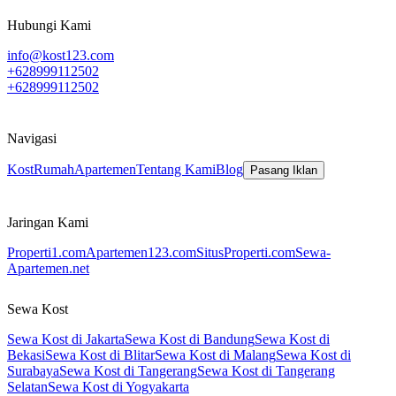
Hubungi Kami
info@kost123.com
+628999112502
+628999112502
Navigasi
Kost
Rumah
Apartemen
Tentang Kami
Blog
Pasang Iklan
Jaringan Kami
Properti1.com
Apartemen123.com
SitusProperti.com
Sewa-
Apartemen.net
Sewa Kost
Sewa Kost di Jakarta
Sewa Kost di Bandung
Sewa Kost di
Bekasi
Sewa Kost di Blitar
Sewa Kost di Malang
Sewa Kost di
Surabaya
Sewa Kost di Tangerang
Sewa Kost di Tangerang
Selatan
Sewa Kost di Yogyakarta