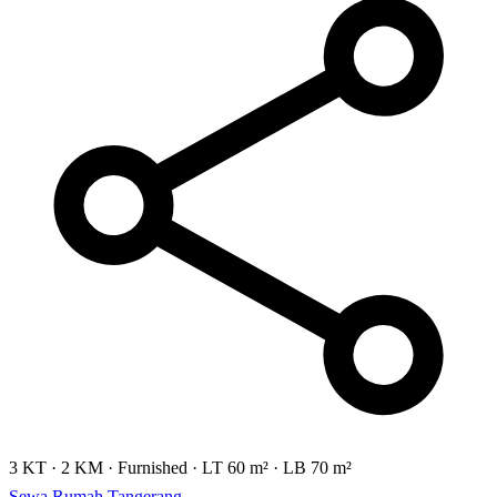
3 KT
·
2 KM
·
Furnished
·
LT 60 m²
·
LB 70 m²
Sewa Rumah Tangerang