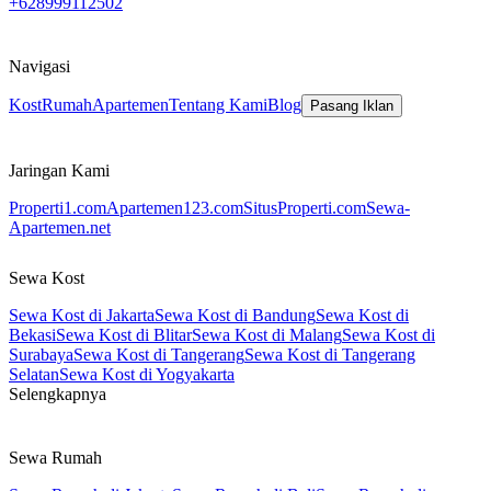
+628999112502
Navigasi
Kost
Rumah
Apartemen
Tentang Kami
Blog
Pasang Iklan
Jaringan Kami
Properti1.com
Apartemen123.com
SitusProperti.com
Sewa-
Apartemen.net
Sewa Kost
Sewa Kost di Jakarta
Sewa Kost di Bandung
Sewa Kost di
Bekasi
Sewa Kost di Blitar
Sewa Kost di Malang
Sewa Kost di
Surabaya
Sewa Kost di Tangerang
Sewa Kost di Tangerang
Selatan
Sewa Kost di Yogyakarta
Selengkapnya
Sewa Rumah