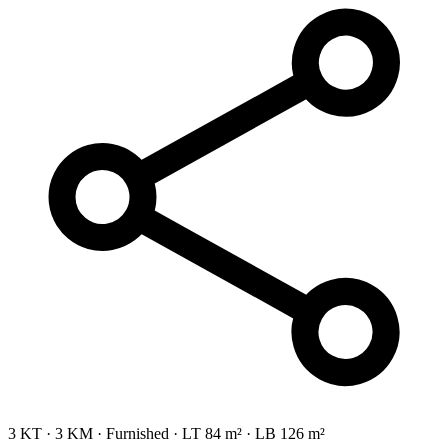
3 KT
·
3 KM
·
Furnished
·
LT 84 m²
·
LB 126 m²