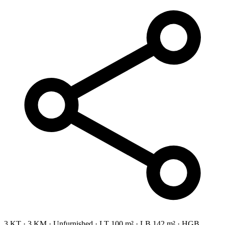
3 KT
·
3 KM
·
Unfurnished
·
LT 100 m²
·
LB 142 m²
·
HGB