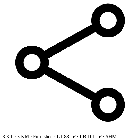
3 KT
·
3 KM
·
Furnished
·
LT 88 m²
·
LB 101 m²
·
SHM