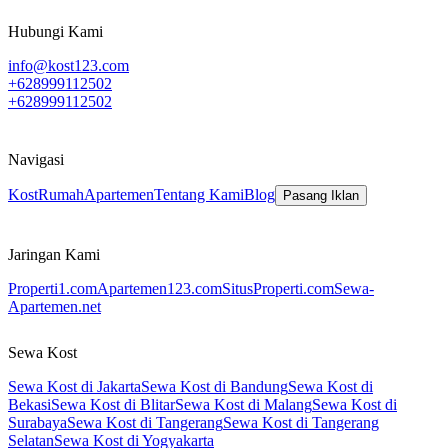
Hubungi Kami
info@kost123.com
+628999112502
+628999112502
Navigasi
Kost
Rumah
Apartemen
Tentang Kami
Blog
Pasang Iklan
Jaringan Kami
Properti1.com
Apartemen123.com
SitusProperti.com
Sewa-
Apartemen.net
Sewa Kost
Sewa Kost di Jakarta
Sewa Kost di Bandung
Sewa Kost di
Bekasi
Sewa Kost di Blitar
Sewa Kost di Malang
Sewa Kost di
Surabaya
Sewa Kost di Tangerang
Sewa Kost di Tangerang
Selatan
Sewa Kost di Yogyakarta