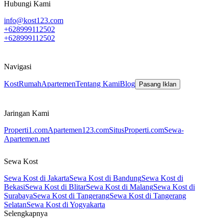
Hubungi Kami
info@kost123.com
+628999112502
+628999112502
Navigasi
Kost
Rumah
Apartemen
Tentang Kami
Blog
Pasang Iklan
Jaringan Kami
Properti1.com
Apartemen123.com
SitusProperti.com
Sewa-
Apartemen.net
Sewa Kost
Sewa Kost di Jakarta
Sewa Kost di Bandung
Sewa Kost di
Bekasi
Sewa Kost di Blitar
Sewa Kost di Malang
Sewa Kost di
Surabaya
Sewa Kost di Tangerang
Sewa Kost di Tangerang
Selatan
Sewa Kost di Yogyakarta
Selengkapnya