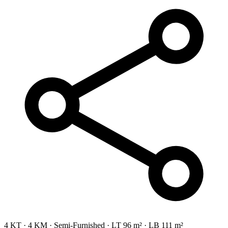
4 KT
·
4 KM
·
Semi-Furnished
·
LT 96 m²
·
LB 111 m²