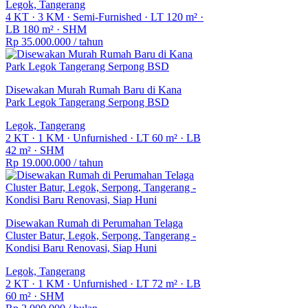
Legok, Tangerang
4 KT
·
3 KM
·
Semi-Furnished
·
LT 120 m²
·
LB 180 m²
·
SHM
Rp 35.000.000
/ tahun
Disewakan Murah Rumah Baru di Kana
Park Legok Tangerang Serpong BSD
Legok, Tangerang
2 KT
·
1 KM
·
Unfurnished
·
LT 60 m²
·
LB
42 m²
·
SHM
Rp 19.000.000
/ tahun
Disewakan Rumah di Perumahan Telaga
Cluster Batur, Legok, Serpong, Tangerang -
Kondisi Baru Renovasi, Siap Huni
Legok, Tangerang
2 KT
·
1 KM
·
Unfurnished
·
LT 72 m²
·
LB
60 m²
·
SHM