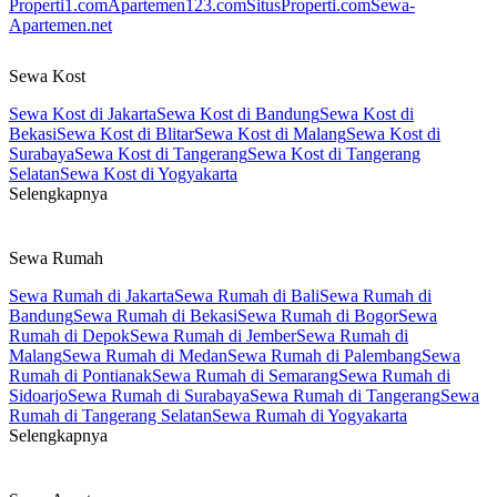
Properti1.com
Apartemen123.com
SitusProperti.com
Sewa-
Apartemen.net
Sewa Kost
Sewa Kost di Jakarta
Sewa Kost di Bandung
Sewa Kost di
Bekasi
Sewa Kost di Blitar
Sewa Kost di Malang
Sewa Kost di
Surabaya
Sewa Kost di Tangerang
Sewa Kost di Tangerang
Selatan
Sewa Kost di Yogyakarta
Selengkapnya
Sewa Rumah
Sewa Rumah di Jakarta
Sewa Rumah di Bali
Sewa Rumah di
Bandung
Sewa Rumah di Bekasi
Sewa Rumah di Bogor
Sewa
Rumah di Depok
Sewa Rumah di Jember
Sewa Rumah di
Malang
Sewa Rumah di Medan
Sewa Rumah di Palembang
Sewa
Rumah di Pontianak
Sewa Rumah di Semarang
Sewa Rumah di
Sidoarjo
Sewa Rumah di Surabaya
Sewa Rumah di Tangerang
Sewa
Rumah di Tangerang Selatan
Sewa Rumah di Yogyakarta
Selengkapnya