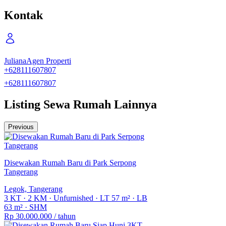
Kamar Mandi
Kontak
3
Kamar Tidur Pembantu
-
Juliana
Agen Properti
Kamar Mandi Pembantu
+628111607807
-
+628111607807
Kondisi Perabotan
Semi-Furnished
Listing Sewa Rumah Lainnya
Sertifikat
-
Previous
Disewakan Rumah Baru di Park Serpong
Tangerang
Legok, Tangerang
3 KT
·
2 KM
·
Unfurnished
·
LT 57 m²
·
LB
63 m²
·
SHM
Rp 30.000.000
/ tahun