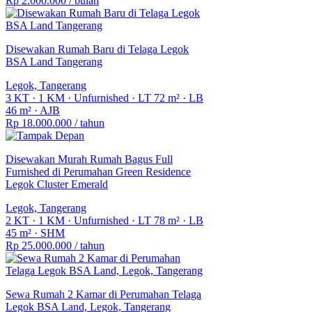
Rp 2.000.000
/ bulan
Disewakan Rumah Baru di Telaga Legok
BSA Land Tangerang
Legok, Tangerang
3 KT
·
1 KM
·
Unfurnished
·
LT 72 m²
·
LB
46 m²
·
AJB
Rp 18.000.000
/ tahun
Disewakan Murah Rumah Bagus Full
Furnished di Perumahan Green Residence
Legok Cluster Emerald
Legok, Tangerang
2 KT
·
1 KM
·
Unfurnished
·
LT 78 m²
·
LB
45 m²
·
SHM
Rp 25.000.000
/ tahun
Sewa Rumah 2 Kamar di Perumahan Telaga
Legok BSA Land, Legok, Tangerang