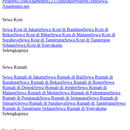
Properti1.com
Apartemen123.com
SitusProperti.com
Sewa-
Apartemen.net
Sewa Kost
Sewa Kost di Jakarta
Sewa Kost di Bandung
Sewa Kost di
Bekasi
Sewa Kost di Blitar
Sewa Kost di Malang
Sewa Kost di
Surabaya
Sewa Kost di Tangerang
Sewa Kost di Tangerang
Selatan
Sewa Kost di Yogyakarta
Selengkapnya
Sewa Rumah
Sewa Rumah di Jakarta
Sewa Rumah di Bali
Sewa Rumah di
Bandung
Sewa Rumah di Bekasi
Sewa Rumah di Bogor
Sewa
Rumah di Depok
Sewa Rumah di Jember
Sewa Rumah di
Malang
Sewa Rumah di Medan
Sewa Rumah di Palembang
Sewa
Rumah di Pontianak
Sewa Rumah di Semarang
Sewa Rumah di
Sidoarjo
Sewa Rumah di Surabaya
Sewa Rumah di Tangerang
Sewa
Rumah di Tangerang Selatan
Sewa Rumah di Yogyakarta
Selengkapnya