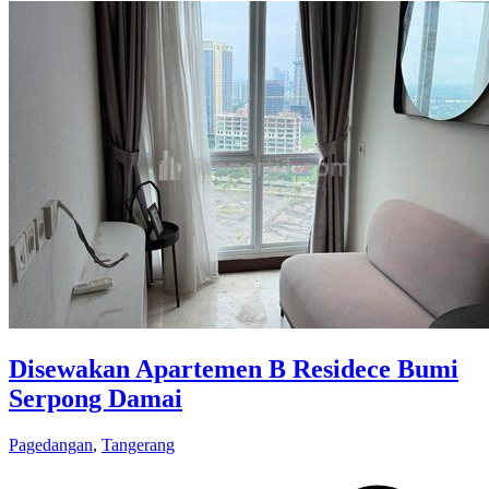
Disewakan Apartemen B Residece Bumi
Serpong Damai
Pagedangan
,
Tangerang