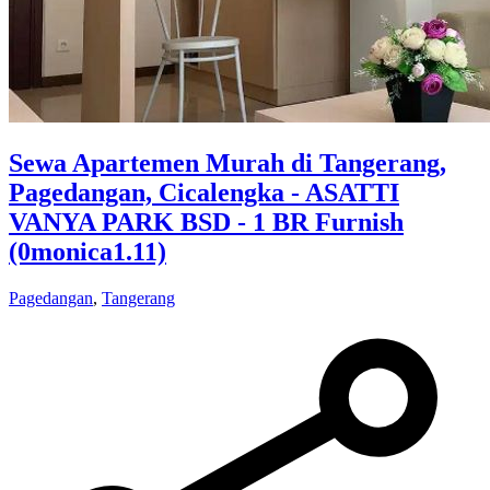
Sewa Apartemen Murah di Tangerang,
Pagedangan, Cicalengka - ASATTI
VANYA PARK BSD - 1 BR Furnish
(0monica1.11)
Pagedangan
,
Tangerang