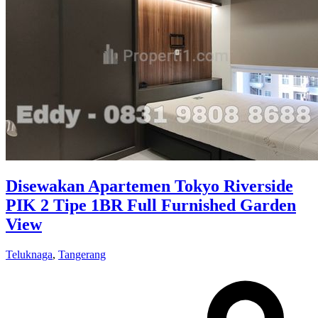
Disewakan Apartemen Tokyo Riverside
PIK 2 Tipe 1BR Full Furnished Garden
View
Teluknaga
,
Tangerang