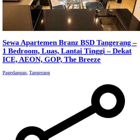
Sewa Apartemen Branz BSD Tangerang –
1 Bedroom, Luas, Lantai Tinggi – Dekat
ICE, AEON, GOP, The Breeze
Pagedangan
,
Tangerang