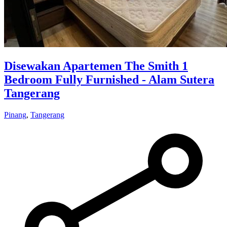
Disewakan Apartemen The Smith 1
Bedroom Fully Furnished - Alam Sutera
Tangerang
Pinang
,
Tangerang