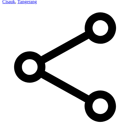
Cisauk
,
Tangerang