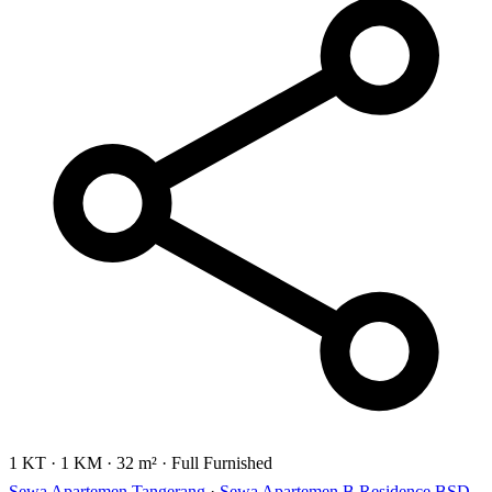
1 KT
·
1 KM
·
32 m²
·
Full Furnished
Sewa Apartemen Tangerang
·
Sewa Apartemen B Residence BSD