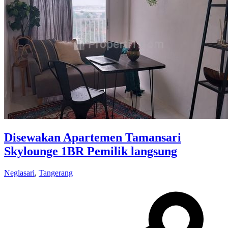
Disewakan Apartemen Tamansari
Skylounge 1BR Pemilik langsung
Neglasari
,
Tangerang