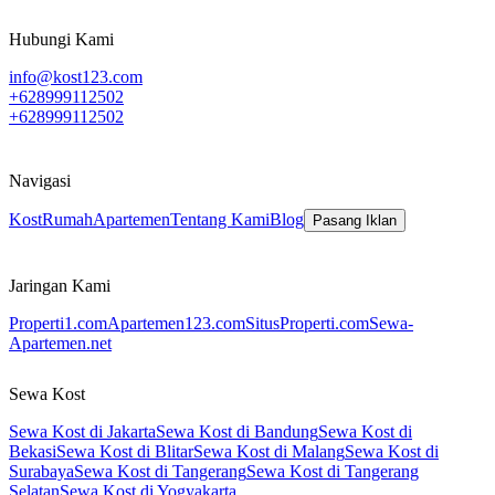
Hubungi Kami
info@kost123.com
+628999112502
+628999112502
Navigasi
Kost
Rumah
Apartemen
Tentang Kami
Blog
Pasang Iklan
Jaringan Kami
Properti1.com
Apartemen123.com
SitusProperti.com
Sewa-
Apartemen.net
Sewa Kost
Sewa Kost di Jakarta
Sewa Kost di Bandung
Sewa Kost di
Bekasi
Sewa Kost di Blitar
Sewa Kost di Malang
Sewa Kost di
Surabaya
Sewa Kost di Tangerang
Sewa Kost di Tangerang
Selatan
Sewa Kost di Yogyakarta