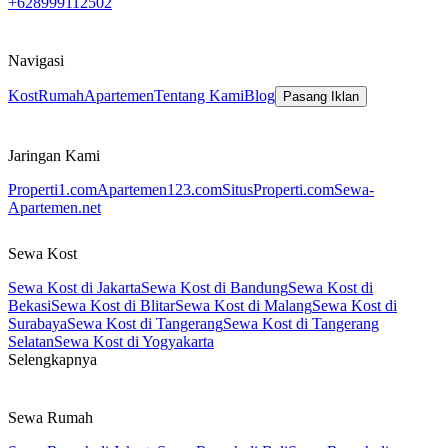
+628999112502
Navigasi
Kost
Rumah
Apartemen
Tentang Kami
Blog
Pasang Iklan
Jaringan Kami
Properti1.com
Apartemen123.com
SitusProperti.com
Sewa-
Apartemen.net
Sewa Kost
Sewa Kost di Jakarta
Sewa Kost di Bandung
Sewa Kost di
Bekasi
Sewa Kost di Blitar
Sewa Kost di Malang
Sewa Kost di
Surabaya
Sewa Kost di Tangerang
Sewa Kost di Tangerang
Selatan
Sewa Kost di Yogyakarta
Selengkapnya
Sewa Rumah