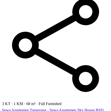
3 KT
·
1 KM
·
68 m²
·
Full Furnished
Sewa Apartemen Tangerang
·
Sewa Apartemen Sky House BSD