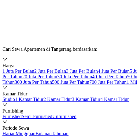
Cari Sewa Apartemen di Tangerang berdasarkan:
Harga
1 Juta Per Bulan
2 Juta Per Bulan
3 Juta Per Bulan
4 Juta Per Bulan
5 J
Per Tahun
20 Juta Per Tahun
30 Juta Per Tahun
40 Juta Per Tahun
50 J
Tahun
300 Juta Per Tahun
500 Juta Per Tahun
700 Juta Per Tahun
1 Mi
Kamar Tidur
Studio
1 Kamar Tidur
2 Kamar Tidur
3 Kamar Tidur
4 Kamar Tidur
Furnishing
Furnished
Semi-Furnished
Unfurnished
Periode Sewa
Harian
Mingguan
Bulanan
Tahunan