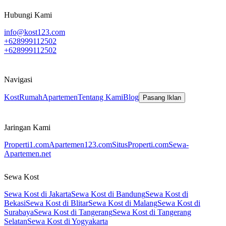
Hubungi Kami
info@kost123.com
+628999112502
+628999112502
Navigasi
Kost
Rumah
Apartemen
Tentang Kami
Blog
Pasang Iklan
Jaringan Kami
Properti1.com
Apartemen123.com
SitusProperti.com
Sewa-
Apartemen.net
Sewa Kost
Sewa Kost di Jakarta
Sewa Kost di Bandung
Sewa Kost di
Bekasi
Sewa Kost di Blitar
Sewa Kost di Malang
Sewa Kost di
Surabaya
Sewa Kost di Tangerang
Sewa Kost di Tangerang
Selatan
Sewa Kost di Yogyakarta