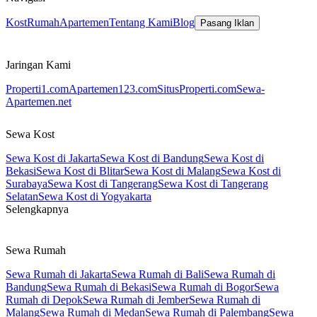
Kost
Rumah
Apartemen
Tentang Kami
Blog
Pasang Iklan
Jaringan Kami
Properti1.com
Apartemen123.com
SitusProperti.com
Sewa-
Apartemen.net
Sewa Kost
Sewa Kost di Jakarta
Sewa Kost di Bandung
Sewa Kost di
Bekasi
Sewa Kost di Blitar
Sewa Kost di Malang
Sewa Kost di
Surabaya
Sewa Kost di Tangerang
Sewa Kost di Tangerang
Selatan
Sewa Kost di Yogyakarta
Selengkapnya
Sewa Rumah
Sewa Rumah di Jakarta
Sewa Rumah di Bali
Sewa Rumah di
Bandung
Sewa Rumah di Bekasi
Sewa Rumah di Bogor
Sewa
Rumah di Depok
Sewa Rumah di Jember
Sewa Rumah di
Malang
Sewa Rumah di Medan
Sewa Rumah di Palembang
Sewa