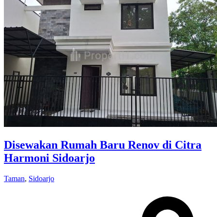
Disewakan Rumah Baru Renov di Citra
Harmoni Sidoarjo
Taman
,
Sidoarjo