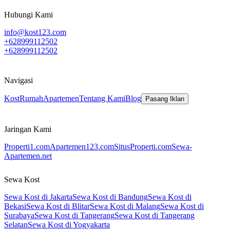
Hubungi Kami
info@kost123.com
+628999112502
+628999112502
Navigasi
Kost
Rumah
Apartemen
Tentang Kami
Blog
Pasang Iklan
Jaringan Kami
Properti1.com
Apartemen123.com
SitusProperti.com
Sewa-
Apartemen.net
Sewa Kost
Sewa Kost di Jakarta
Sewa Kost di Bandung
Sewa Kost di
Bekasi
Sewa Kost di Blitar
Sewa Kost di Malang
Sewa Kost di
Surabaya
Sewa Kost di Tangerang
Sewa Kost di Tangerang
Selatan
Sewa Kost di Yogyakarta