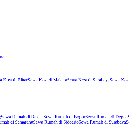
net
 Kost di Blitar
Sewa Kost di Malang
Sewa Kost di Surabaya
Sewa Kost
g
Sewa Rumah di Bekasi
Sewa Rumah di Bogor
Sewa Rumah di Depok
umah di Semarang
Sewa Rumah di Sidoarjo
Sewa Rumah di Surabaya
S