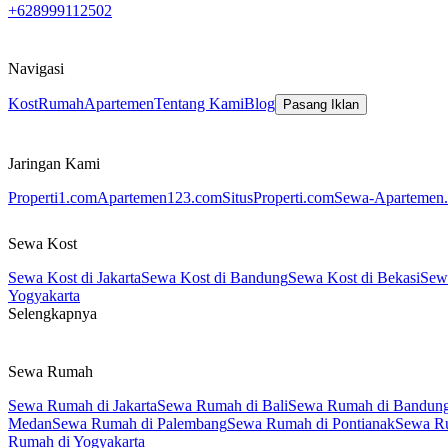
+628999112502
Navigasi
Kost
Rumah
Apartemen
Tentang Kami
Blog
Pasang Iklan
Jaringan Kami
Properti1.com
Apartemen123.com
SitusProperti.com
Sewa-Apartemen.
Sewa Kost
Sewa Kost di Jakarta
Sewa Kost di Bandung
Sewa Kost di Bekasi
Sewa
Yogyakarta
Selengkapnya
Sewa Rumah
Sewa Rumah di Jakarta
Sewa Rumah di Bali
Sewa Rumah di Bandun
Medan
Sewa Rumah di Palembang
Sewa Rumah di Pontianak
Sewa R
Rumah di Yogyakarta