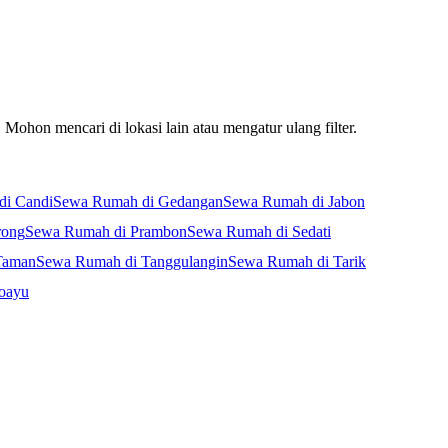
Mohon mencari di lokasi lain atau mengatur ulang filter.
di Candi
Sewa Rumah di Gedangan
Sewa Rumah di Jabon
rong
Sewa Rumah di Prambon
Sewa Rumah di Sedati
Taman
Sewa Rumah di Tanggulangin
Sewa Rumah di Tarik
oayu