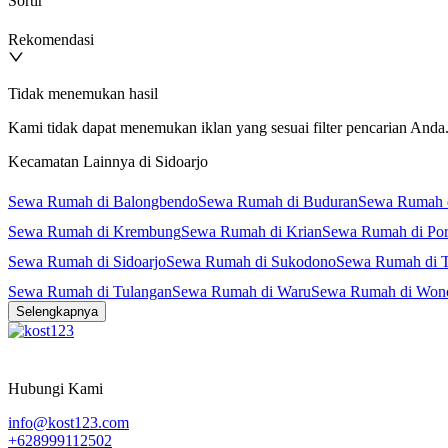
Sortir
Rekomendasi
Tidak menemukan hasil
Kami tidak dapat menemukan iklan yang sesuai filter pencarian Anda. 
Kecamatan Lainnya di Sidoarjo
Sewa Rumah di Balongbendo
Sewa Rumah di Buduran
Sewa Rumah 
Sewa Rumah di Krembung
Sewa Rumah di Krian
Sewa Rumah di Po
Sewa Rumah di Sidoarjo
Sewa Rumah di Sukodono
Sewa Rumah di 
Sewa Rumah di Tulangan
Sewa Rumah di Waru
Sewa Rumah di Won
Selengkapnya
Hubungi Kami
info@kost123.com
+628999112502