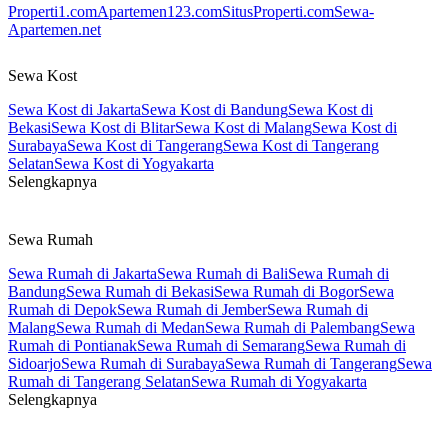
Properti1.com
Apartemen123.com
SitusProperti.com
Sewa-
Apartemen.net
Sewa Kost
Sewa Kost di Jakarta
Sewa Kost di Bandung
Sewa Kost di
Bekasi
Sewa Kost di Blitar
Sewa Kost di Malang
Sewa Kost di
Surabaya
Sewa Kost di Tangerang
Sewa Kost di Tangerang
Selatan
Sewa Kost di Yogyakarta
Selengkapnya
Sewa Rumah
Sewa Rumah di Jakarta
Sewa Rumah di Bali
Sewa Rumah di
Bandung
Sewa Rumah di Bekasi
Sewa Rumah di Bogor
Sewa
Rumah di Depok
Sewa Rumah di Jember
Sewa Rumah di
Malang
Sewa Rumah di Medan
Sewa Rumah di Palembang
Sewa
Rumah di Pontianak
Sewa Rumah di Semarang
Sewa Rumah di
Sidoarjo
Sewa Rumah di Surabaya
Sewa Rumah di Tangerang
Sewa
Rumah di Tangerang Selatan
Sewa Rumah di Yogyakarta
Selengkapnya