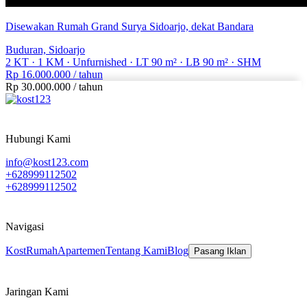
Disewakan Rumah Grand Surya Sidoarjo, dekat Bandara
TS 0000688
Buduran, Sidoarjo
2 KT
·
1 KM
·
Unfurnished
·
LT 90 m²
·
LB 90 m²
·
SHM
Rp 16.000.000
/ tahun
Rp 30.000.000
/
tahun
Hubungi Kami
info@kost123.com
+628999112502
+628999112502
Navigasi
Kost
Rumah
Apartemen
Tentang Kami
Blog
Pasang Iklan
Jaringan Kami