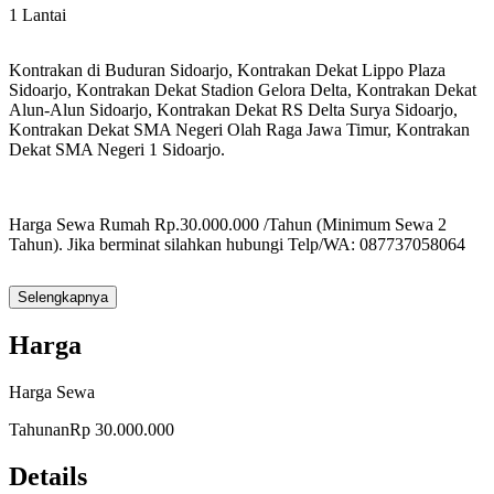
1 Lantai
Kontrakan di Buduran Sidoarjo, Kontrakan Dekat Lippo Plaza
Sidoarjo, Kontrakan Dekat Stadion Gelora Delta, Kontrakan Dekat
Alun-Alun Sidoarjo, Kontrakan Dekat RS Delta Surya Sidoarjo,
Kontrakan Dekat SMA Negeri Olah Raga Jawa Timur, Kontrakan
Dekat SMA Negeri 1 Sidoarjo.
Harga Sewa Rumah Rp.30.000.000 /Tahun (Minimum Sewa 2
Tahun). Jika berminat silahkan hubungi Telp/WA: 087737058064
Selengkapnya
Catatan:
Harga
- Minimum Sewa Rumah 2 Tahun
Harga Sewa
- Biaya Notaris Ditanggung Pemilik dan Penyewa
Tahunan
Rp 30.000.000
Fasilitas Dalam Rumah:
Details