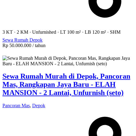
3 KT
·
2 KM
·
Unfurnished
·
LT 100 m²
·
LB 120 m²
·
SHM
Sewa Rumah Depok
Rp 50.000.000
/ tahun
Sewa Rumah Murah di Depok, Pancoran
Mas, Rangkapan Jaya Baru - ELAH
MANSION - 2 Lantai, Unfurnish (seto)
Pancoran Mas
,
Depok