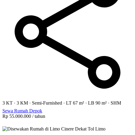
3 KT
·
3 KM
·
Semi-Furnished
·
LT 67 m²
·
LB 90 m²
·
SHM
Sewa Rumah Depok
Rp 55.000.000
/ tahun