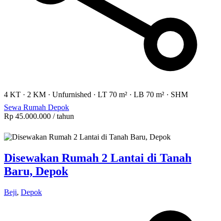
4 KT
·
2 KM
·
Unfurnished
·
LT 70 m²
·
LB 70 m²
·
SHM
Sewa Rumah Depok
Rp 45.000.000
/ tahun
Disewakan Rumah 2 Lantai di Tanah
Baru, Depok
Beji
,
Depok