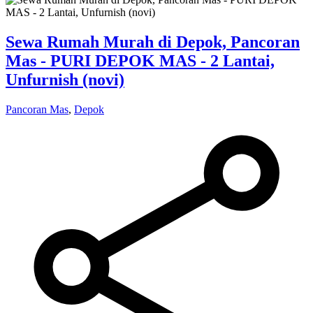
Sewa Rumah Murah di Depok, Pancoran
Mas - PURI DEPOK MAS - 2 Lantai,
Unfurnish (novi)
Pancoran Mas
,
Depok