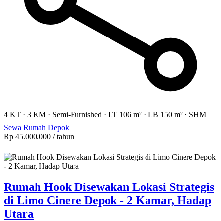
4 KT
·
3 KM
·
Semi-Furnished
·
LT 106 m²
·
LB 150 m²
·
SHM
Sewa Rumah Depok
Rp 45.000.000
/ tahun
Rumah Hook Disewakan Lokasi Strategis
di Limo Cinere Depok - 2 Kamar, Hadap
Utara