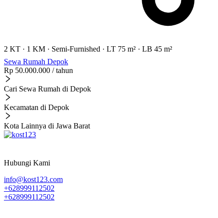
2 KT
·
1 KM
·
Semi-Furnished
·
LT 75 m²
·
LB 45 m²
Sewa Rumah Depok
Rp 50.000.000
/ tahun
Cari Sewa Rumah di Depok
Kecamatan di Depok
Kota Lainnya di Jawa Barat
Hubungi Kami
info@kost123.com
+628999112502
+628999112502