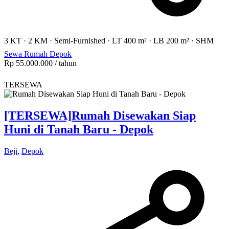
3 KT
·
2 KM
·
Semi-Furnished
·
LT 400 m²
·
LB 200 m²
·
SHM
Sewa Rumah Depok
Rp 55.000.000
/ tahun
TERSEWA
[TERSEWA]
Rumah Disewakan Siap
Huni di Tanah Baru - Depok
Beji
,
Depok