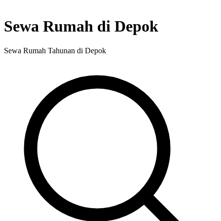
Sewa Rumah di Depok
Sewa Rumah Tahunan di Depok