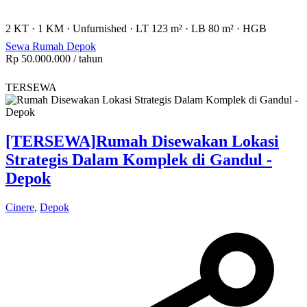
2 KT
·
1 KM
·
Unfurnished
·
LT 123 m²
·
LB 80 m²
·
HGB
Sewa Rumah Depok
Rp 50.000.000
/ tahun
TERSEWA
[TERSEWA]
Rumah Disewakan Lokasi
Strategis Dalam Komplek di Gandul -
Depok
Cinere
,
Depok