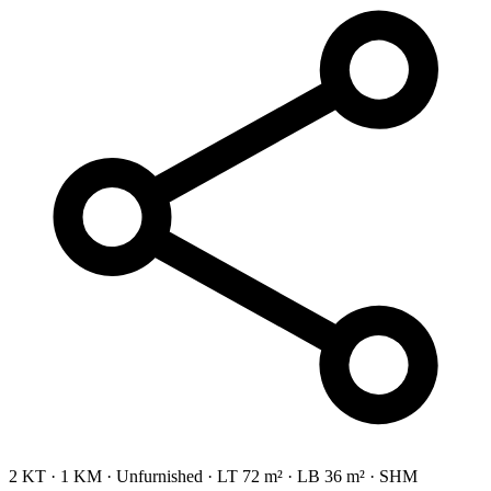
2 KT
·
1 KM
·
Unfurnished
·
LT 72 m²
·
LB 36 m²
·
SHM