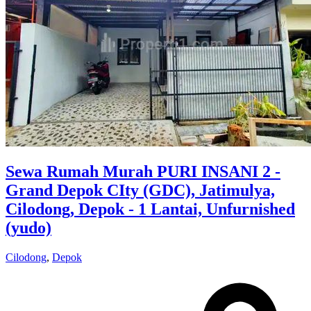
Sewa Rumah Murah PURI INSANI 2 -
Grand Depok CIty (GDC), Jatimulya,
Cilodong, Depok - 1 Lantai, Unfurnished
(yudo)
Cilodong
,
Depok