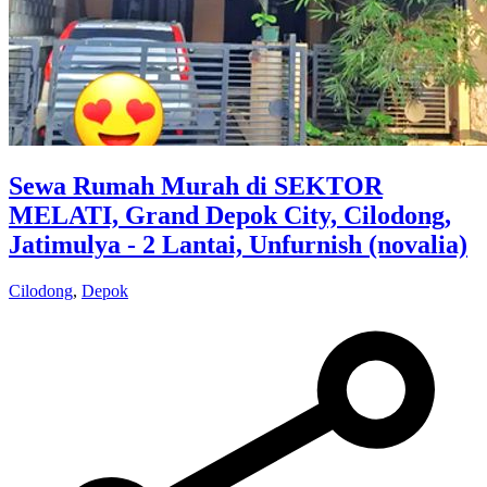
Sewa Rumah Murah di SEKTOR
MELATI, Grand Depok City, Cilodong,
Jatimulya - 2 Lantai, Unfurnish (novalia)
Cilodong
,
Depok