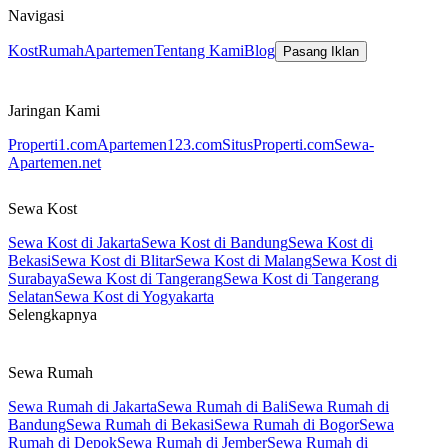
Navigasi
Kost
Rumah
Apartemen
Tentang Kami
Blog
Pasang Iklan
Jaringan Kami
Properti1.com
Apartemen123.com
SitusProperti.com
Sewa-
Apartemen.net
Sewa Kost
Sewa Kost di Jakarta
Sewa Kost di Bandung
Sewa Kost di
Bekasi
Sewa Kost di Blitar
Sewa Kost di Malang
Sewa Kost di
Surabaya
Sewa Kost di Tangerang
Sewa Kost di Tangerang
Selatan
Sewa Kost di Yogyakarta
Selengkapnya
Sewa Rumah
Sewa Rumah di Jakarta
Sewa Rumah di Bali
Sewa Rumah di
Bandung
Sewa Rumah di Bekasi
Sewa Rumah di Bogor
Sewa
Rumah di Depok
Sewa Rumah di Jember
Sewa Rumah di