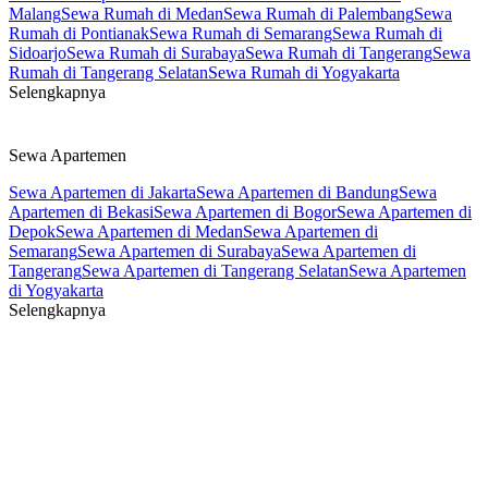
Malang
Sewa Rumah di Medan
Sewa Rumah di Palembang
Sewa
Rumah di Pontianak
Sewa Rumah di Semarang
Sewa Rumah di
Sidoarjo
Sewa Rumah di Surabaya
Sewa Rumah di Tangerang
Sewa
Rumah di Tangerang Selatan
Sewa Rumah di Yogyakarta
Selengkapnya
Sewa Apartemen
Sewa Apartemen di Jakarta
Sewa Apartemen di Bandung
Sewa
Apartemen di Bekasi
Sewa Apartemen di Bogor
Sewa Apartemen di
Depok
Sewa Apartemen di Medan
Sewa Apartemen di
Semarang
Sewa Apartemen di Surabaya
Sewa Apartemen di
Tangerang
Sewa Apartemen di Tangerang Selatan
Sewa Apartemen
di Yogyakarta
Selengkapnya