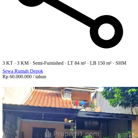
3 KT
·
3 KM
·
Semi-Furnished
·
LT 84 m²
·
LB 150 m²
·
SHM
Sewa Rumah Depok
Rp 60.000.000
/ tahun