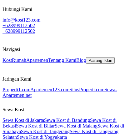
Hubungi Kami
info@kost123.com
+628999112502
+628999112502
Navigasi
Kost
Rumah
Apartemen
Tentang Kami
Blog
Pasang Iklan
Jaringan Kami
Properti1.com
Apartemen123.com
SitusProperti.com
Sewa-
Apartemen.net
Sewa Kost
Sewa Kost di Jakarta
Sewa Kost di Bandung
Sewa Kost di
Bekasi
Sewa Kost di Blitar
Sewa Kost di Malang
Sewa Kost di
Surabaya
Sewa Kost di Tangerang
Sewa Kost di Tangerang
Selatan
Sewa Kost di Yogyakarta