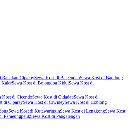
i Babakan Ciparay
Sewa Kost di Baleendah
Sewa Kost di Bandung
 Kaler
Sewa Kost di Bojongloa Kidul
Sewa Kost di
 Kost di Cicendo
Sewa Kost di Cidadap
Sewa Kost di
t di Ciparay
Sewa Kost di Ciwidey
Sewa Kost di Coblong
ndong
Sewa Kost di Kutawaringin
Sewa Kost di Lengkong
Sewa Kost
di Pameungpeuk
Sewa Kost di Pangalengan
asari
Sewa Kost di Regol
Sewa Kost di Solokan Jeruk
Sewa Kost di