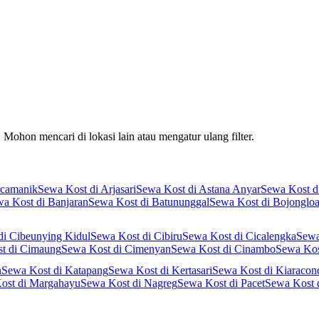
Mohon mencari di lokasi lain atau mengatur ulang filter.
rcamanik
Sewa Kost di Arjasari
Sewa Kost di Astana Anyar
Sewa Kost d
a Kost di Banjaran
Sewa Kost di Batununggal
Sewa Kost di Bojongloa
di Cibeunying Kidul
Sewa Kost di Cibiru
Sewa Kost di Cicalengka
Sewa
t di Cimaung
Sewa Kost di Cimenyan
Sewa Kost di Cinambo
Sewa Kos
n
Sewa Kost di Katapang
Sewa Kost di Kertasari
Sewa Kost di Kiaraco
ost di Margahayu
Sewa Kost di Nagreg
Sewa Kost di Pacet
Sewa Kost 
bu
Sewa Kost di Ranca Bali
Sewa Kost di Rancaekek
Sewa Kost di Ranc
Sumur Bandung
Sewa Kost di Ujung Berung