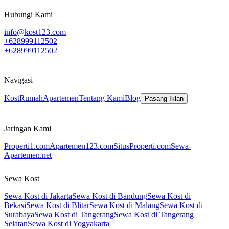
Hubungi Kami
info@kost123.com
+628999112502
+628999112502
Navigasi
Kost
Rumah
Apartemen
Tentang Kami
Blog
Pasang Iklan
Jaringan Kami
Properti1.com
Apartemen123.com
SitusProperti.com
Sewa-
Apartemen.net
Sewa Kost
Sewa Kost di Jakarta
Sewa Kost di Bandung
Sewa Kost di
Bekasi
Sewa Kost di Blitar
Sewa Kost di Malang
Sewa Kost di
Surabaya
Sewa Kost di Tangerang
Sewa Kost di Tangerang
Selatan
Sewa Kost di Yogyakarta