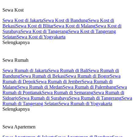
Sewa Kost
Sewa Kost di Jakarta
Sewa Kost di Bandung
Sewa Kost di
Bekasi
Sewa Kost di Blitar
Sewa Kost di Malang
Sewa Kost di
Surabaya
Sewa Kost di Tangerang
Sewa Kost di Tangerang
Selatan
Sewa Kost di Yogyakarta
Selengkapnya
Sewa Rumah
Sewa Rumah di Jakarta
Sewa Rumah di Bali
Sewa Rumah di
Bandung
Sewa Rumah di Bekasi
Sewa Rumah di Bogor
Sewa
Rumah di Depok
Sewa Rumah di Jember
Sewa Rumah di
Malang
Sewa Rumah di Medan
Sewa Rumah di Palembang
Sewa
Rumah di Pontianak
Sewa Rumah di Semarang
Sewa Rumah di
Sidoarjo
Sewa Rumah di Surabaya
Sewa Rumah di Tangerang
Sewa
Rumah di Tangerang Selatan
Sewa Rumah di Yogyakarta
Selengkapnya
Sewa Apartemen