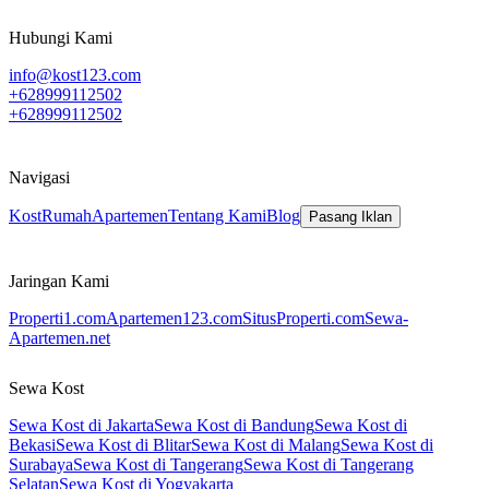
- Jumlah Lantai: 1 Lantai
Hubungi Kami
- Garasi Motor Muat 5 Motor
info@kost123.com
- Daya Listrik: 1.300 Watt
+628999112502
- Sumber Air: Jetpump
+628999112502
- Lokasi Rumah Kost Bebas Banjir
Navigasi
- Alamat Lengkap Rumah Kost: Kost Ibu Nelly Pa. H.Rusli Jl.
Sulaksana GG. Sutalaksana No.39 RT.04/RW.07 Kel. Cicaheum,
Kost
Rumah
Apartemen
Tentang Kami
Blog
Pasang Iklan
Kec. Kiaracondong, Kota Bandung 40282
Jaringan Kami
Properti1.com
Apartemen123.com
SitusProperti.com
Sewa-
Apartemen.net
Sewa Kost
Sewa Kost di Jakarta
Sewa Kost di Bandung
Sewa Kost di
Bekasi
Sewa Kost di Blitar
Sewa Kost di Malang
Sewa Kost di
Surabaya
Sewa Kost di Tangerang
Sewa Kost di Tangerang
Selatan
Sewa Kost di Yogyakarta