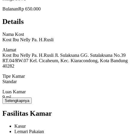
pemilik Rumah Kost Telp/WA: 082168872368 / 081312868418 /
081312868439
Bulanan
Rp 650.000
Details
Fasilitas Dalam Kamar:
Nama Kost
- Tempat Tidur
Kost Ibu Nelly Pa. H.Rusli
- Lemari Pakaian
Alamat
Kost Ibu Nelly Pa. H.Rusli Jl. Sulaksana GG. Sutalaksana No.39
RT.04/RW.07 Kel. Cicaheum, Kec. Kiaracondong, Kota Bandung
40282
Fasilitas Bersama:
Tipe Kamar
- Wifi
Standar
- Ruang Tamu
Luas Kamar
9 m²
- Ruang Makan
Selengkapnya
Jumlah Kamar
- Kulkas
Fasilitas Kamar
5
- Mesin Cuci
Kasur
- Dispenser
Lemari Pakaian