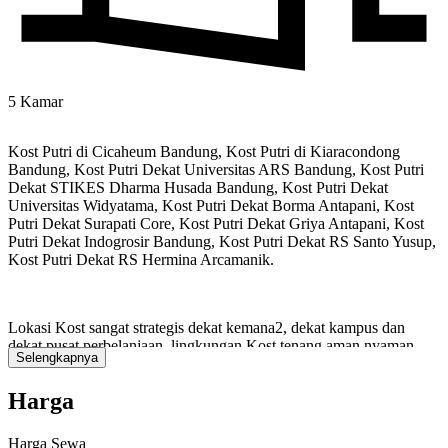
5 Kamar
Kost Putri di Cicaheum Bandung, Kost Putri di Kiaracondong
Bandung, Kost Putri Dekat Universitas ARS Bandung, Kost Putri
Dekat STIKES Dharma Husada Bandung, Kost Putri Dekat
Universitas Widyatama, Kost Putri Dekat Borma Antapani, Kost
Putri Dekat Surapati Core, Kost Putri Dekat Griya Antapani, Kost
Putri Dekat Indogrosir Bandung, Kost Putri Dekat RS Santo Yusup,
Kost Putri Dekat RS Hermina Arcamanik.
Lokasi Kost sangat strategis dekat kemana2, dekat kampus dan
dekat pusat perbelanjaan, lingkungan Kost tenang aman nyaman
Selengkapnya
dan bebas banjir.
Harga
Harga Kost Rp.650.000 /Bulan Jika berminat silahkan hubungi
Harga Sewa