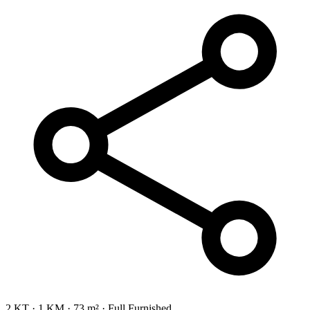
2 KT
·
1 KM
·
73 m²
·
Full Furnished