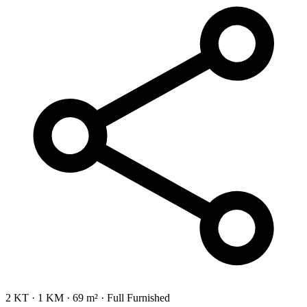
2 KT
·
1 KM
·
69 m²
·
Full Furnished