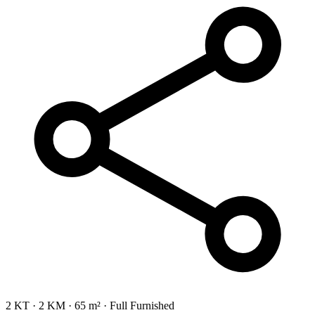
2 KT
·
2 KM
·
65 m²
·
Full Furnished