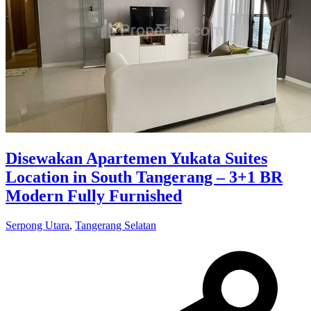
Disewakan Apartemen Yukata Suites
Location in South Tangerang – 3+1 BR
Modern Fully Furnished
Serpong Utara
,
Tangerang Selatan