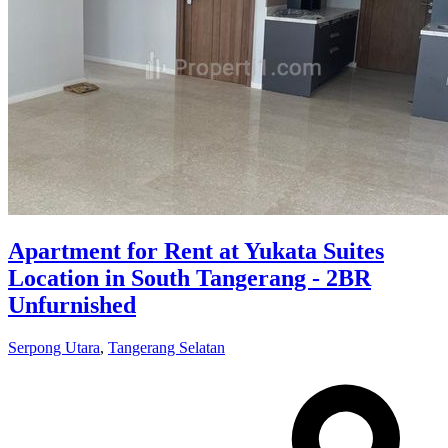
Apartment for Rent at Yukata Suites
Location in South Tangerang - 2BR
Unfurnished
Serpong Utara
,
Tangerang Selatan