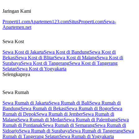
Jaringan Kami
Properti1.com
Apartemen123.com
SitusProperti.com
Sewa-
Apartemen.net
Sewa Kost
Sewa Kost di Jakarta
Sewa Kost di Bandung
Sewa Kost di
Bekasi
Sewa Kost di Blitar
Sewa Kost di Malang
Sewa Kost di
Surabaya
Sewa Kost di Tangerang
Sewa Kost di Tangerang
Selatan
Sewa Kost di Yogyakarta
Selengkapnya
Sewa Rumah
Sewa Rumah di Jakarta
Sewa Rumah di Bali
Sewa Rumah di
Bandung
Sewa Rumah di Bekasi
Sewa Rumah di Bogor
Sewa
Rumah di Depok
Sewa Rumah di Jember
Sewa Rumah di
Malang
Sewa Rumah di Medan
Sewa Rumah di Palembang
Sewa
Rumah di Pontianak
Sewa Rumah di Semarang
Sewa Rumah di
Sidoarjo
Sewa Rumah di Surabaya
Sewa Rumah di Tangerang
Sewa
Rumah di Tangerang Selatan
Sewa Rumah di Yogyakarta