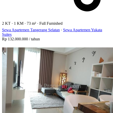
2 KT
·
1 KM
·
73 m²
·
Full Furnished
Sewa Apartemen Tangerang Selatan
·
Sewa Apartemen Yukata
Suites
Rp 132.000.000
/ tahun