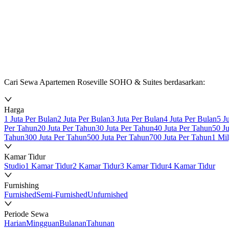
Cari Sewa Apartemen Roseville SOHO & Suites berdasarkan:
Harga
1 Juta Per Bulan
2 Juta Per Bulan
3 Juta Per Bulan
4 Juta Per Bulan
5 J
Per Tahun
20 Juta Per Tahun
30 Juta Per Tahun
40 Juta Per Tahun
50 J
Tahun
300 Juta Per Tahun
500 Juta Per Tahun
700 Juta Per Tahun
1 Mi
Kamar Tidur
Studio
1 Kamar Tidur
2 Kamar Tidur
3 Kamar Tidur
4 Kamar Tidur
Furnishing
Furnished
Semi-Furnished
Unfurnished
Periode Sewa
Harian
Mingguan
Bulanan
Tahunan