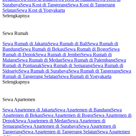
Surabaya
Sewa Kost di Tangerang
Sewa Kost di Tangerang
Selatan
Sewa Kost di Yogyakarta
Selengkapnya
Sewa Rumah
Sewa Rumah di Jakarta
Sewa Rumah di Bali
Sewa Rumah di
Bandung
Sewa Rumah di Bekasi
Sewa Rumah di Bogor
Sewa
Rumah di Depok
Sewa Rumah di Jember
Sewa Rumah di
Malang
Sewa Rumah di Medan
Sewa Rumah di Palembang
Sewa
Rumah di Pontianak
Sewa Rumah di Semarang
Sewa Rumah di
Sidoarjo
Sewa Rumah di Surabaya
Sewa Rumah di Tangerang
Sewa
Rumah di Tangerang Selatan
Sewa Rumah di Yogyakarta
Selengkapnya
Sewa Apartemen
Sewa Apartemen di Jakarta
Sewa Apartemen di Bandung
Sewa
Apartemen di Bekasi
Sewa Apartemen di Bogor
Sewa Apartemen di
Depok
Sewa Apartemen di Medan
Sewa Apartemen di
Semarang
Sewa Apartemen di Surabaya
Sewa Apartemen di
Tangerang
Sewa Apartemen di Tangerang Selatan
Sewa Apartemen