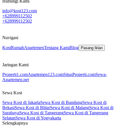
Hubungi Kami
info@kost123.com
+628999112502
+628999112502
Navigasi
Kost
Rumah
Apartemen
Tentang Kami
Blog
Pasang Iklan
Jaringan Kami
Properti1.com
Apartemen123.com
SitusProperti.com
Sewa-
Apartemen.net
Sewa Kost
Sewa Kost di Jakarta
Sewa Kost di Bandung
Sewa Kost di
Bekasi
Sewa Kost di Blitar
Sewa Kost di Malang
Sewa Kost di
Surabaya
Sewa Kost di Tangerang
Sewa Kost di Tangerang
Selatan
Sewa Kost di Yogyakarta
Selengkapnya