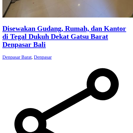
Disewakan Gudang, Rumah, dan Kantor
di Tegal Dukuh Dekat Gatsu Barat
Denpasar Bali
Denpasar Barat
,
Denpasar