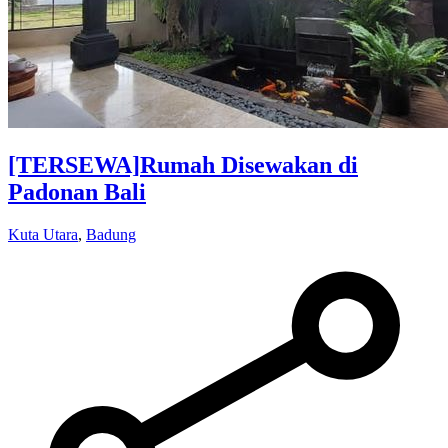
[TERSEWA]
Rumah Disewakan di
Padonan Bali
Kuta Utara
,
Badung