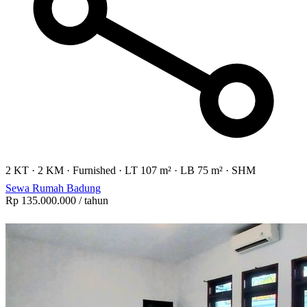
2 KT
·
2 KM
·
Furnished
·
LT 107 m²
·
LB 75 m²
·
SHM
Sewa Rumah Badung
Rp 135.000.000
/ tahun