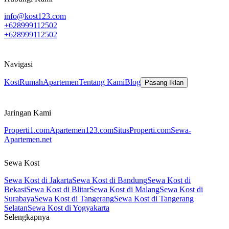
info@kost123.com
+628999112502
+628999112502
Navigasi
Kost
Rumah
Apartemen
Tentang Kami
Blog
Pasang Iklan
Jaringan Kami
Properti1.com
Apartemen123.com
SitusProperti.com
Sewa-
Apartemen.net
Sewa Kost
Sewa Kost di Jakarta
Sewa Kost di Bandung
Sewa Kost di
Bekasi
Sewa Kost di Blitar
Sewa Kost di Malang
Sewa Kost di
Surabaya
Sewa Kost di Tangerang
Sewa Kost di Tangerang
Selatan
Sewa Kost di Yogyakarta
Selengkapnya