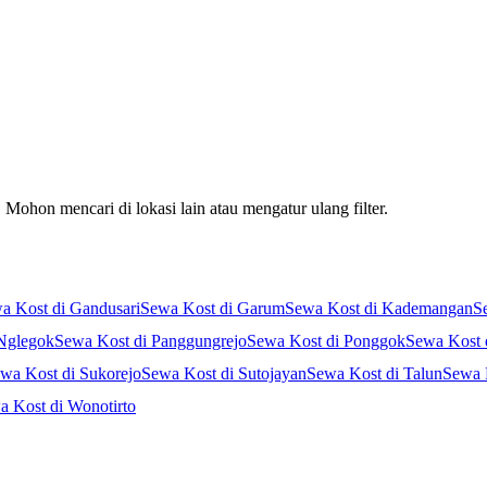
Mohon mencari di lokasi lain atau mengatur ulang filter.
a Kost di Gandusari
Sewa Kost di Garum
Sewa Kost di Kademangan
S
Nglegok
Sewa Kost di Panggungrejo
Sewa Kost di Ponggok
Sewa Kost 
wa Kost di Sukorejo
Sewa Kost di Sutojayan
Sewa Kost di Talun
Sewa 
a Kost di Wonotirto