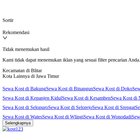
Sortir
Rekomendasi
Tidak menemukan hasil
Kami tidak dapat menemukan iklan yang sesuai filter pencarian Anda. 
Kecamatan di Blitar
Kota Lainnya di Jawa Timur
Sewa Kost di Bakung
Sewa Kost di Binangun
Sewa Kost di Doko
Sew
Sewa Kost di Kepanjen Kidul
Sewa Kost di Kesamben
Sewa Kost di 
Sewa Kost di Selopuro
Sewa Kost di Selorejo
Sewa Kost di Srengat
Se
Sewa Kost di Wates
Sewa Kost di Wlingi
Sewa Kost di Wonodadi
Sew
Selengkapnya