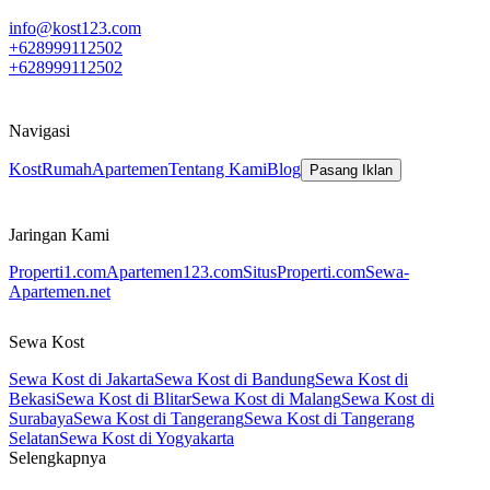
info@kost123.com
+628999112502
+628999112502
Navigasi
Kost
Rumah
Apartemen
Tentang Kami
Blog
Pasang Iklan
Jaringan Kami
Properti1.com
Apartemen123.com
SitusProperti.com
Sewa-
Apartemen.net
Sewa Kost
Sewa Kost di Jakarta
Sewa Kost di Bandung
Sewa Kost di
Bekasi
Sewa Kost di Blitar
Sewa Kost di Malang
Sewa Kost di
Surabaya
Sewa Kost di Tangerang
Sewa Kost di Tangerang
Selatan
Sewa Kost di Yogyakarta
Selengkapnya