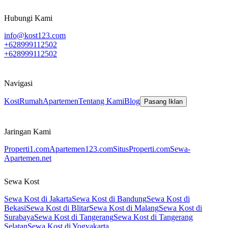
Hubungi Kami
info@kost123.com
+628999112502
+628999112502
Navigasi
Kost
Rumah
Apartemen
Tentang Kami
Blog
Pasang Iklan
Jaringan Kami
Properti1.com
Apartemen123.com
SitusProperti.com
Sewa-
Apartemen.net
Sewa Kost
Sewa Kost di Jakarta
Sewa Kost di Bandung
Sewa Kost di
Bekasi
Sewa Kost di Blitar
Sewa Kost di Malang
Sewa Kost di
Surabaya
Sewa Kost di Tangerang
Sewa Kost di Tangerang
Selatan
Sewa Kost di Yogyakarta