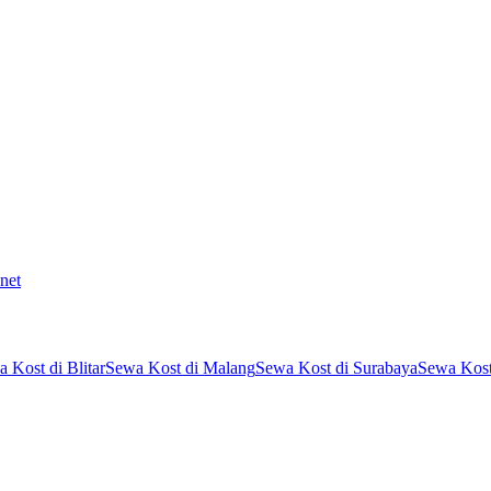
net
 Kost di Blitar
Sewa Kost di Malang
Sewa Kost di Surabaya
Sewa Kost