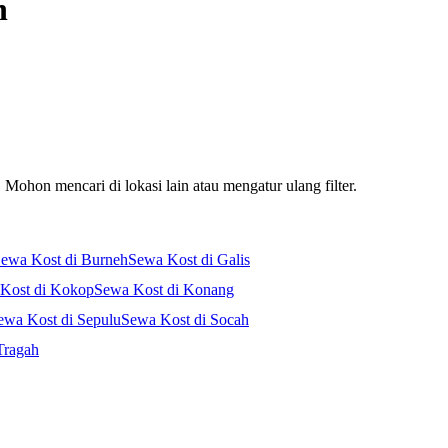
n
Mohon mencari di lokasi lain atau mengatur ulang filter.
ewa Kost di Burneh
Sewa Kost di Galis
Kost di Kokop
Sewa Kost di Konang
ewa Kost di Sepulu
Sewa Kost di Socah
Tragah