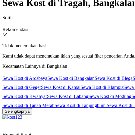
Sewa Kost di Tragah, Bangkala
Sortir
Rekomendasi
Tidak menemukan hasil
Kami tidak dapat menemukan iklan yang sesuai filter pencarian Anda. 
Kecamatan Lainnya di Bangkalan
Sewa Kost di Arosbaya
Sewa Kost di Bangkalan
Sewa Kost di Blega
S
Sewa Kost di Geger
Sewa Kost di Kamal
Sewa Kost di Klampis
Sewa 
Sewa Kost di Kwanyar
Sewa Kost di Labang
Sewa Kost di Modung
S
Sewa Kost di Tanah Merah
Sewa Kost di Tanjungbumi
Sewa Kost di 
Selengkapnya
Hubungi Kami